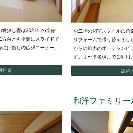
縁無し畳は2021年の全館
お二階の
和室
スタイルの角
二方向とも全開にスライドで
リフォームで張り替えまし
際には癒しの広縁コーナー。
からの迫力のオーシャンビ
す。１〜５名様までご利用
用料金
設備
和洋
ファミリー