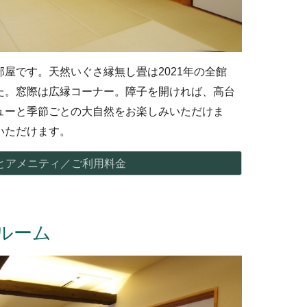
部屋です。天然い
ぐさ
縁無し
畳は2021年の全館
た。
窓際は広縁コーナー。障子を開ければ、高台
ューと季節ごとの大自然をお楽しみいただけま
いただけます
。
とアメニティ／ご利用料金
ルーム