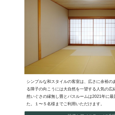
シンプルな和スタイルの客室は、
広さに余裕
の
る障子の向こうには
大
自然を
一望する
人気の広
然いぐさの縁無し畳とバスルーム
は
20
21年に
最
た
。１〜５名様までご利用いただけます。