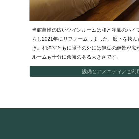
当館自慢の広いツインルームは和と洋風のハイ
らし
2021年に
リフォームしました。
廊下を挟ん
き。和洋室ともに障子の外には伊豆の絶景が広
ルーム
も
十分
に
余裕
の
あ
る大きさです
。
設備とアメニティ／ご利