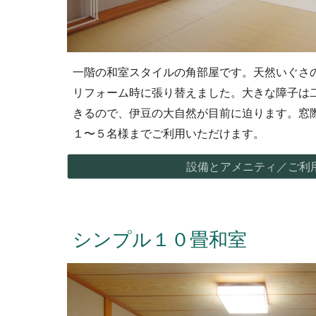
一階の
和室
スタイルの角部屋です。天然いぐさの
リフォーム時に張り替えました。大きな障子は
きるので、伊豆の大自然
が目前に迫ります。
窓
１〜５名様までご利用いただけます
。
設備とアメニティ／ご利
シンプル
１０畳
和室