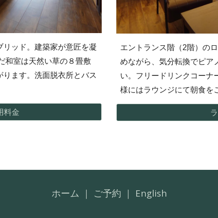
ブリッド。
建築家が意匠を凝
エントランス階（2階）のロ
だ和室は天然い草の８畳敷
めながら、
気分転換
でピア
がります。洗面脱衣所とバス
い。フリードリンクコーナ
様にはラウンジ
にて
朝食を
用料金
ラ
ホーム
｜
ご予約
｜
English