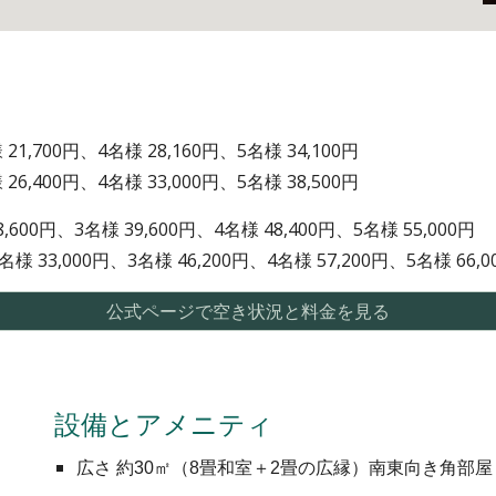
様
21
,
7
00
円、4
名様 2
8
,
160
円、
5
名様
34
,
1
00円
 2
6
,
4
00円、4名様
33
,
000
円、5名様 3
8
,
5
00円
8,
6
00円、3名様
39
,
6
00円、4名様
48
,
4
00円、5名様
55
,
0
00円
2名様
33
,
0
00円、3名様
46
,
2
00円、4名様
57
,
2
00円、5名様
66
,
公式ページで空き状況と料金を見る
設備とアメニティ
広さ 約3
0
㎡（8畳和室＋2畳の広縁）南東向き角部屋