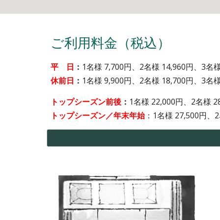
ご利用料金（税込）
平 日
：
1
名様
7,700円、2名様 14,960円、3
名
休前日
：
1
名様
9
,
9
00円、
2
名様
1
8,7
00円、3名様
トップシーズン前後
：
1
名
様
22,000
円、2名様
2
トップシーズン／年末年始
：
1名様 2
7
,
5
00円、