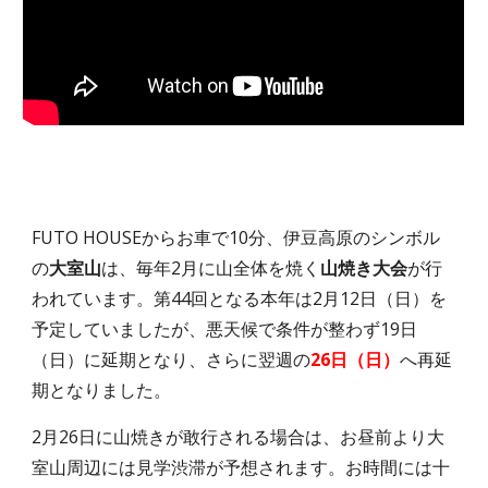
FUTO HOUSE
からお車で
10
分、伊豆高原のシンボル
の
大室山
は、毎年2月に山全体を焼く
山焼き大会
が行
われています。第44回となる
本年
は2月12日（日）を
予定していましたが、悪天候で条件が整わず19日
（日）に延期とな
り、さらに翌週の
26日（日）
へ再延
期となりました。
2月26日
に山焼きが敢行される場合は、お昼前より大
室山周辺には見学渋滞が予想されます。お時間には十