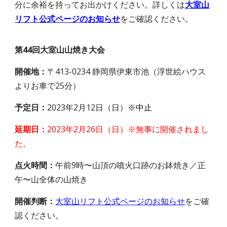
分に余裕を持ってお出かけください。詳しくは
大室山
リフト公式ページのお知らせ
をご確認ください。
第44回大室山山焼き大会
開催地：
〒413-0234 静岡県伊東市池（浮世絵ハウス
よりお車で25分）
予定日：
2023年2月12日（日）
※中止
延期日：
2023年2月
26
日（日）※
無事に開催されまし
た。
点火時間：
午前9時〜山頂の噴火口跡のお鉢焼き／正
午〜山全体の山焼き
開催判断：
大室山リフト公式ページのお知らせ
をご確
認ください。